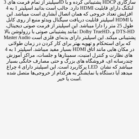
اسپلیتر از تمام فرمت های 3D پشتیبانی کرده و با HDCP سازگاری
دارد. جالب است بدانید اسپلیتر 1 به 4 HDMI لنکنگ دارای قابلیت
افزایش تعداد خروجی که همان اتصال آبشاری است میباشد. این
اسپلیتر قابلیت دریافت سیگنال ویدئو منبع از روی کابل HDMI با
طول 25 متر را دارا میباشد. این اسپلیتر از فرمت صوتی دیجیتال،
مانند پشتیبانی صوتی با رزولوشن بالا: Dolby TrueHD، و DTS-HD
Master Audio پشتیبانی میکند. این اسپلیتر دارای بدنه‌ای فلزی است
که برای استحکام و تهویه بهتر برای کار کردن در زمان طولانی
بسیار مفید میباشد. اسپلیتر 1 به 4 HDMI در مکان هایی مانند اتاق
های نظارت و کنترل امنیت، سمینارها و جلسات، مراکز آموزش
چندرسانه ای، فروشگاه های بزرگ و حتی مصارف خانگی بسیار
پرکاربرد است. این اسپلیتر دارای 4 چراغ LED میباشد که نشان
میدهد آیا دستگاه یا نمایشگر به هرکدام از خروجی‌ها متصل شده
است یا خیر.