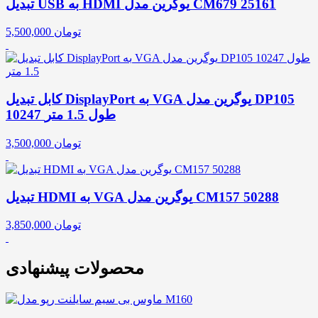
تبدیل USB به HDMI یوگرین مدل CM679 25161
تومان
5,500,000
کابل تبدیل DisplayPort به VGA یوگرین مدل DP105
10247 طول 1.5 متر
تومان
3,500,000
تبدیل HDMI به VGA یوگرین مدل CM157 50288
تومان
3,850,000
محصولات پیشنهادی