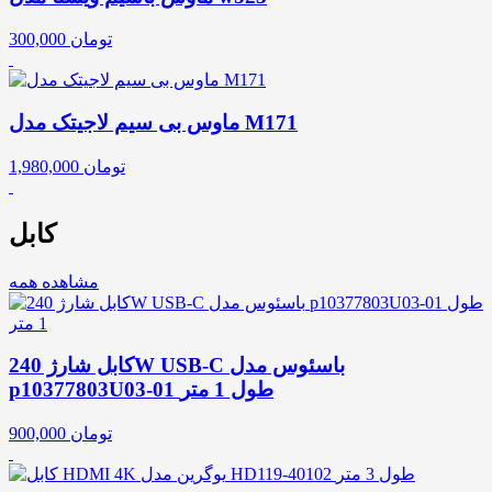
تومان
300,000
ماوس بی سیم لاجیتک مدل M171
تومان
1,980,000
کابل
مشاهده همه
کابل شارژ 240W USB-C باسئوس مدل
p10377803U03-01 طول 1 متر
تومان
900,000