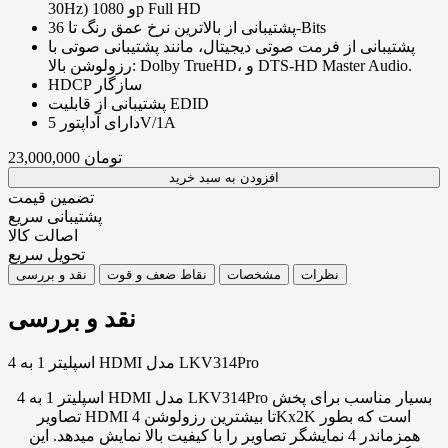
30Hz) و 1080p Full HD
پشتیبانی از بالاترین نرخ عمق رنگ تا 36-Bits
پشتیبانی از فرمت صوتی دیجیتال، مانند پشتیبانی صوتی با
رزولوشن بالا: Dolby TrueHD، و DTS-HD Master Audio.
HDCP سازگار
پشتیبانی از قابلیت EDID
دارای آداپتور 5V/1A
تومان
23,000,000
افزودن به سبد خرید
تضمین قیمت
پشتیبانی سریع
اصالت کالا
تحویل سریع
نظرات
مشخصات
نقاط ضعف و قوت
نقد و بررسی
نقد و بررسی
اسپلیتر 1 به 4 HDMI مدل LKV314Pro
اسپلیتر 1 به 4 HDMI مدل LKV314Pro بسیار مناسب برای پخش
تصاویر HDMI تا بیشترین رزولوشن 4Kx2K است که بطور
همزماندر 4 نمایشگر تصاویر را با کیفیت بالا نمایش میدهد. این