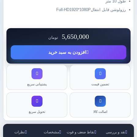
طول 10 متر
رزولوشن قابل انتقالFull-HD1920*1080P
5,650,000
تومان
افزودن به سبد خرید
تضمین قیمت
پشتیبانی سریع
اصالت کالا
تحویل سریع
نقد و بررسی
نقاط ضعف و قوت
مشخصات
نظرات