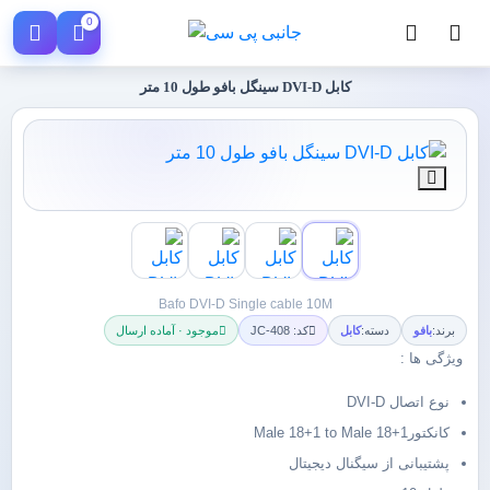
0
کابل DVI-D سینگل بافو طول 10 متر
Bafo DVI-D Single cable 10M
برند:
بافو
دسته:
کابل
کد: JC-408
موجود · آماده ارسال
ویژگی ها :
نوع اتصال DVI-D
کانکتورMale 18+1 to Male 18+1
پشتیبانی از سیگنال دیجیتال