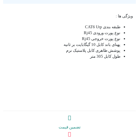
ویژگی ها :
طبقه بندی CAT6 Utp
نوع پورت ورودی Rj45
نوع پورت خروجی Rj45
پهنای باند کابل 10 گیگابایت بر ثانیه
پوشش ظاهری کابل پلاستیک نرم
طول کابل 305 متر
تضمین قیمت