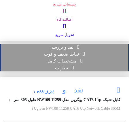
پشتیبانی سریع
اصالت کالا
تحویل سریع
نقد و بررسی
نقاط ضعف و قوت
مشخصات کامل
نظرات
نقد و بررسی
کابل شبکه CAT6 Utp یوگرین مدل NW109 11259 طول 305 متر
(
Ugreen NW109 11259 CAT6 Utp Network Cable 305M )