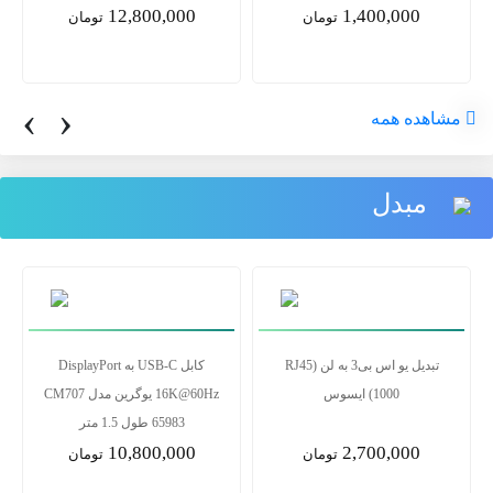
12,800,000
1,400,000
تومان
تومان
‹
›
مشاهده همه
مبدل
تبدیل یو اس بی3 به لن RJ45)
کابل USB-C به DisplayPort
1000) ایسوس
16K@60Hz یوگرین مدل CM707
65983 طول 1.5 متر
10,800,000
2,700,000
تومان
تومان