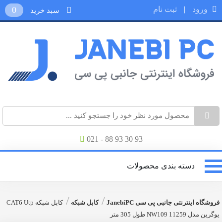
ورود
|
ثبت نام
0
سبد خرید
021 - 88 93 30 93
دسته بندی محصولات
/
/
فروشگاه اینترنتی جانبی پی سی JanebiPC
کابل شبکه
کابل شبکه CAT6 Utp
یوگرین مدل NW109 11259 طول 305 متر