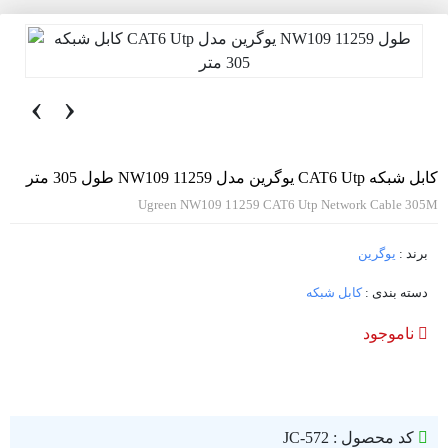
‹
›
کابل شبکه CAT6 Utp یوگرین مدل NW109 11259 طول 305 متر
Ugreen NW109 11259 CAT6 Utp Network Cable 305M
برند :
یوگرین
دسته بندی :
کابل شبکه
ناموجود
کد محصول : JC-572