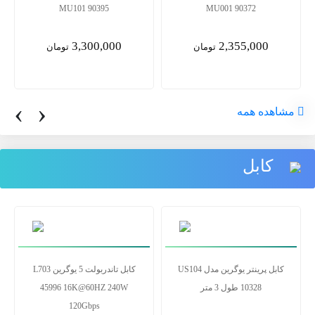
MU101 90395
MU001 90372
3,300,000
2,355,000
تومان
تومان
‹
›
مشاهده همه
کابل
کابل پرینتر یوگرین مدل US104
کابل تاندربولت 5 یوگرین L703
10328 طول 3 متر
45996 16K@60HZ 240W
120Gbps