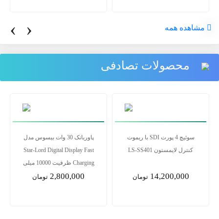
‹
›
مشاهده همه
محصولات تصادفی
سوئیچ 4 پورت SDI با ریموت
پاوربانک 30 وات بیسوس مدل
کنترل لایمستون LS-SS401
Star-Lord Digital Display Fast
Charging ظرفیت 10000 میلی
2,800,000
14,200,000
آمپر ساعت
تومان
تومان