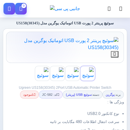
0
سوئیچ پرینتر 2 پورت USB اتوماتیک یوگرین مدل US158(30345)
Ugreen US158(30345) 2Port USB Automatic Printer Switch
برند:
یوگرین
دسته:
سوئیچ USB (پرینتر)
کد: JC-582
ناموجود
ویژگی ها :
نوع کانکتور USB2.0
سرعت انتقال اطلاعات 480 مگابایت بر ثانیه
تعداد پورت ورودی 2 عدد