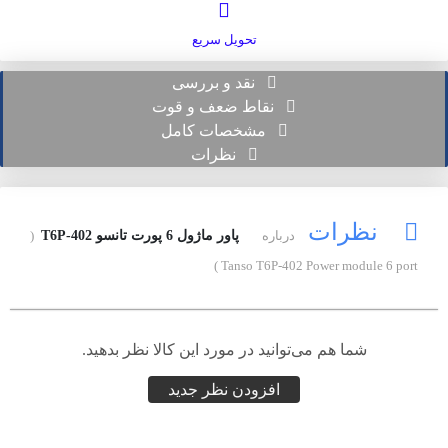
تحویل سریع
نقد و بررسی
نقاط ضعف و قوت
مشخصات کامل
نظرات
نظرات
درباره
پاور ماژول 6 پورت تانسو T6P-402
(
Tanso T6P-402 Power module 6 port )
شما هم می‌توانید در مورد این کالا نظر بدهید.
افزودن نظر جدید