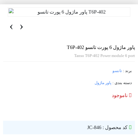
‹
›
پاور ماژول 6 پورت تانسو T6P-402
Tanso T6P-402 Power module 6 port
برند :
تانسو
دسته بندی :
پاور ماژول
ناموجود
کد محصول : JC-846