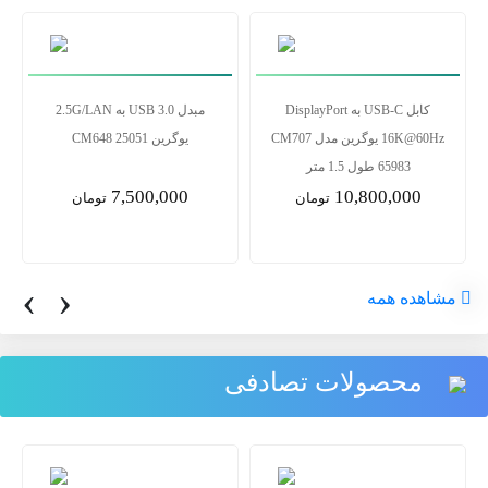
تبدیل یو اس بی3 به لن RJ45)
کابل USB-C به DisplayPort
1000) ایسوس
16K@60Hz یوگرین مدل CM707
65983 طول 1.5 متر
10,800,000
2,700,000
تومان
تومان
‹
›
مشاهده همه
محصولات تصادفی