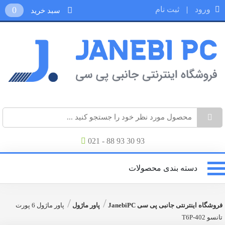
ورود
|
ثبت نام
0
سبد خرید
021 - 88 93 30 93
دسته بندی محصولات
/
/
فروشگاه اینترنتی جانبی پی سی JanebiPC
پاور ماژول
پاور ماژول 6 پورت
تانسو T6P-402