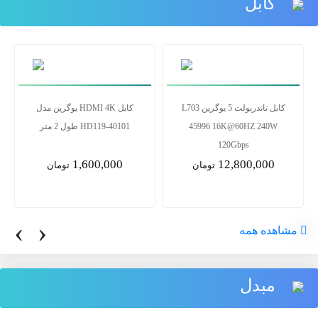
کابل
کابل پرینتر یوگرین مدل US104
کابل تاندربولت 5 یوگرین L703
10328 طول 3 متر
45996 16K@60HZ 240W
120Gbps
12,800,000
1,400,000
تومان
تومان
‹
›
مشاهده همه
مبدل