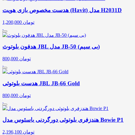
هدست مخصوص بازی هویت (Havit) مدل H2031D
تومان
1,200,000
هدفون بلوتوث JBL مدل JB-50 (بی سیم)
تومان
800,000
هدست بلوتوثی JBL JB-66 Gold
تومان
800,000
هندزفری بلوتوثی دورگردنی باسئوس مدل Bowie P1
تومان
2,196,100