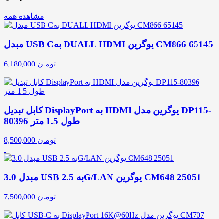
مشاهده همه
مبدل USB Cبه DUALL HDMI یوگرین CM866 65145
تومان
6,180,000
کابل تبدیل DisplayPort به HDMI یوگرین مدل DP115-
80396 طول 1.5 متر
تومان
8,500,000
مبدل 3.0 USB به 2.5G/LAN یوگرین CM648 25051
تومان
7,500,000