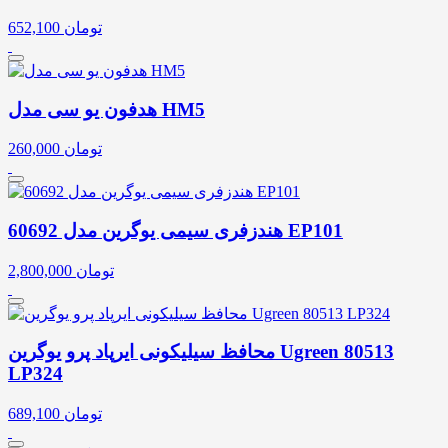
تومان
652,100
هدفون یو سی مدل HM5
تومان
260,000
هندزفری سیمی یوگرین مدل 60692 EP101
تومان
2,800,000
محافظ سیلیکونی ایرپاد پرو یوگرین Ugreen 80513
LP324
تومان
689,100