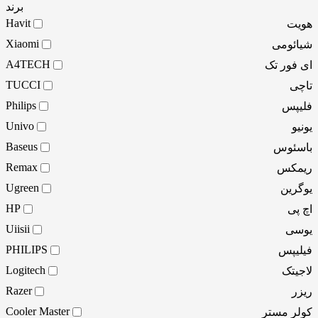
برند
Havit
هویت
Xiaomi
شیائومی
A4TECH
ای فور تک
TUCCI
تاچی
Philips
فلیپس
Univo
یونیو
Baseus
باسئوس
Remax
ریمکس
Ugreen
یوگرین
HP
اچ پی
Uiisii
یوسی
PHILIPS
فیلیپس
Logitech
لاجیتک
Razer
ریزر
Cooler Master
کولر مستر