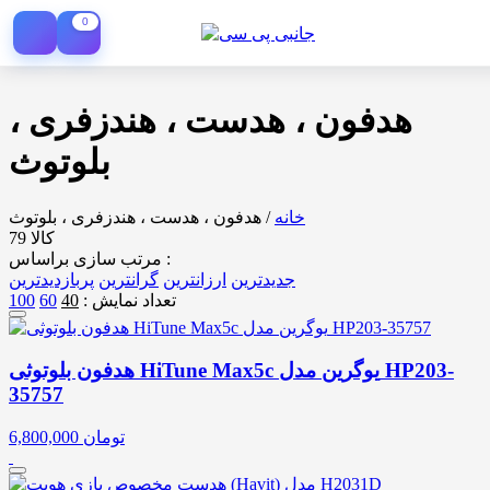
0
هدفون ، هدست ، هندزفری ،
بلوتوث
خانه
/
هدفون ، هدست ، هندزفری ، بلوتوث
79 کالا
مرتب سازی براساس :
جدیدترین
ارزانترین
گرانترین
پربازدیدترین
تعداد نمایش :
40
60
100
هدفون بلوتوثی HiTune Max5c یوگرین مدل HP203-
35757
تومان
6,800,000