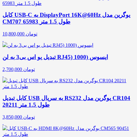
کابل USB-C به DisplayPort 16K@60Hz یوگرین مدل
CM707 65983 طول 1.5 متر
تومان
10,800,000
تبدیل یو اس بی3 به لن RJ45) 1000) ایسوس
تومان
2,700,000
کابل تبدیل USB به سریال RS232 یوگرین مدل CR104
20211 طول 1.5 متر
تومان
3,850,000