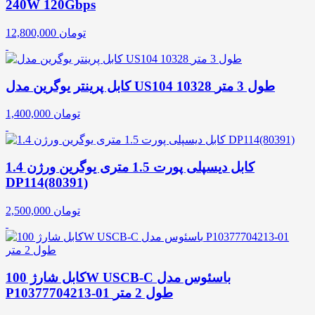
240W 120Gbps
تومان
12,800,000
کابل پرینتر یوگرین مدل US104 10328 طول 3 متر
تومان
1,400,000
کابل دیسپلی پورت 1.5 متری یوگرین ورژن 1.4
DP114(80391)
تومان
2,500,000
کابل شارژ 100W USCB-C باسئوس مدل
P10377704213-01 طول 2 متر