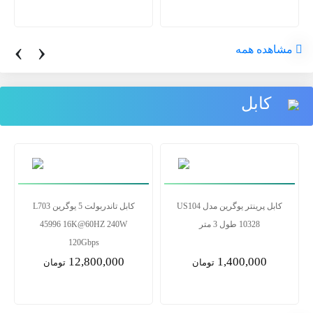
‹
›
مشاهده همه
کابل
کابل پرینتر یوگرین مدل US104
کابل تاندربولت 5 یوگرین L703
10328 طول 3 متر
45996 16K@60HZ 240W
120Gbps
12,800,000
1,400,000
تومان
تومان