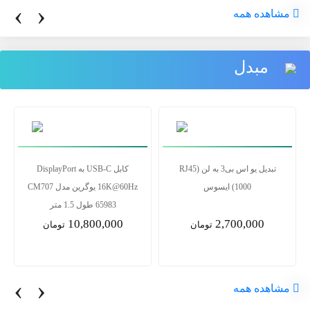
‹
›
مشاهده همه
مبدل
تبدیل یو اس بی3 به لن RJ45)
کابل USB-C به DisplayPort
1000) ایسوس
16K@60Hz یوگرین مدل CM707
65983 طول 1.5 متر
10,800,000
2,700,000
تومان
تومان
‹
›
مشاهده همه