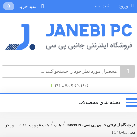
ورود
|
ثبت نام
0
سبد خرید
021 - 88 93 30 93
دسته بندی محصولات
/
/
فروشگاه اینترنتی جانبی پی سی JanebiPC
هاب
هاب 4 پورت USB-C اوریکو
مدل TC4U-U3