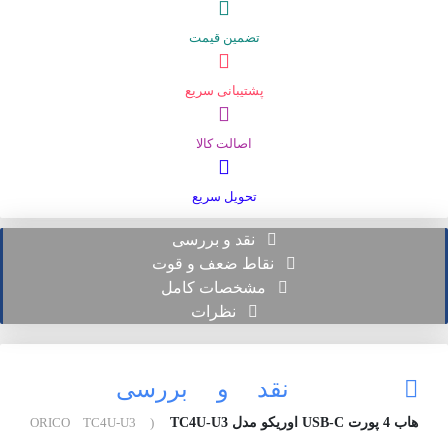
تضمین قیمت
پشتیبانی سریع
اصالت کالا
تحویل سریع
نقد و بررسی
نقاط ضعف و قوت
مشخصات کامل
نظرات
نقد و بررسی
هاب 4 پورت USB-C اوریکو مدل TC4U-U3
( ORICO TC4U-U3