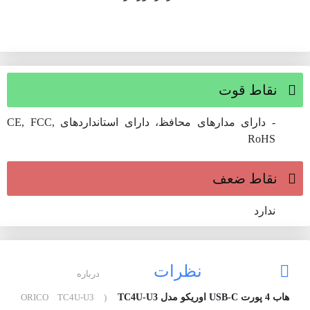
نقاط قوت
- دارای مدارهای محافظ، دارای استانداردهای CE, FCC,
RoHS
نقاط ضعف
ندارد
نظرات
درباره
هاب 4 پورت USB-C اوریکو مدل TC4U-U3
( ORICO TC4U-U3