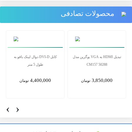
محصولات تصادفی
تبدیل HDMI به VGA یوگرین مدل
کابل DVI-D دوال لینک بافو به
CM157 50288
طول 5 متر
4,400,000
3,850,000
تومان
تومان
‹
›