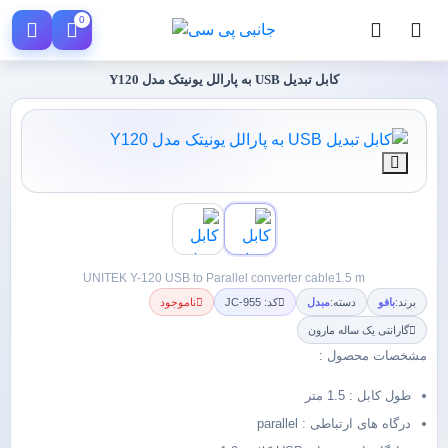
0
کابل تبدیل USB به پارالل یونیتک مدل Y120
UNITEK Y-120 USB to Parallel converter cable1.5 m
برند:
بافو
دسته:
مبدل
کد: JC-955
ناموجود
گارانتی یک ساله مارون
مشخصات محصول :
طول کابل : 1.5 متر
درگاه های ارتباطی : parallel